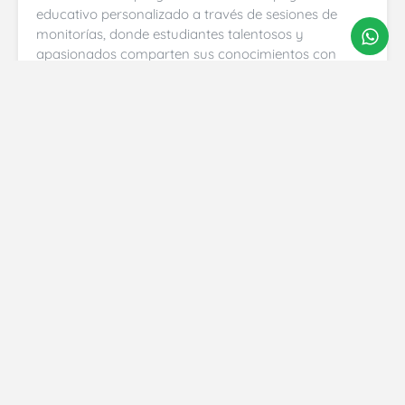
educativo personalizado a través de sesiones de
monitorías, donde estudiantes talentosos y
apasionados comparten sus conocimientos con
aquellos que buscan fortalecer sus habilidades
académicas.
Brigadas de nutrición infantil
Este esfuerzo colaborativo de bienestar integral tiene
como objetivo prioritario asegurar una nutrición
adecuada para cada niño, reconociendo su
importancia vital en el desarrollo físico y cognitivo.
Cursos vacacionales
Nuestros cursos han sido elaborados con el