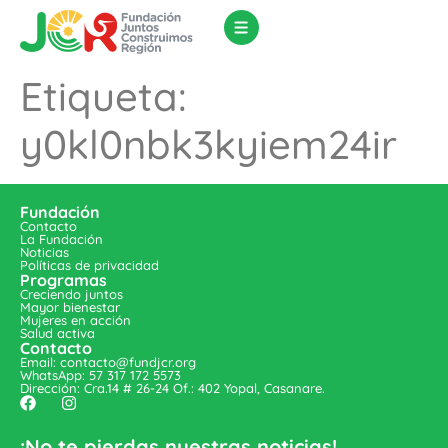
Etiqueta:
y0kl0nbk3kyiem24ir
Fundación
Contacto
La Fundación
Noticias
Políticas de privacidad
Programas
Creciendo juntos
Mayor bienestar
Mujeres en acción
Salud activa
Contacto
Email: contacto@fundjcr.org
WhatsApp: 57 317 172 5573
Dirección: Cra.14 # 26-24 Of.: 402 Yopal, Casanare.
¡No te pierdas nuestras noticias!